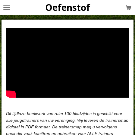
Oefenstof
Ga
direct
naar
de
hoofdinhoud
Dit tijdloze boekwerk van ruim 100 bladzijdes is geschikt voor
alle jeugdtrainers van uw vereniging. Wij leveren de trainersmap
digitaal in PDF formaat. De trainersmap mag u vervolgens
oneindig vaak kopiëren en gebruiken voor ALLE trainers.