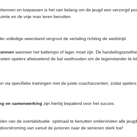
herkennen en toepassen is het van belang om
de jeugd een verzorgd posi
ruimte en de vrije man leren benutten.
der volledige weerstand vergroot de vertaling richting de wedstrijd.
kennen
wanneer het baltempo of lager moet zijn. De handelingssnelhei
eten spelers afwisselend de bal vasthouden om de tegenstander te lokk
en via specifieke trainingen met de juiste coachaccenten, zodat spelers
ing en samenwerking
zijn hierbij bepalend voor het succes.
elen van de overtalsituatie optimaal te benutten ondervinden alle jeug
oorstroming van vanuit de junioren naar de senioren sterk toe!