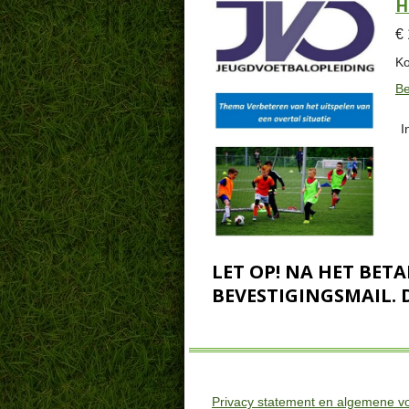
H
€
Ko
Be
I
LET OP! NA HET BE
BEVESTIGINGSMAIL. 
Privacy statement en algemene 