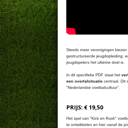
Steeds meer verenigingen kiezen
gestructureerde jeugdopleiding, w
jeugdspelers het ultieme doel is.
In dit specifieke PDF staat het
ver
een overtalsituatie
centraal.
Dit 
"Nederlandse voetbalcultuur".
PRIJS: € 19,50
Het spel van "Kick en Rush" voetb
te ontwikkelen en hier vanaf
de jo