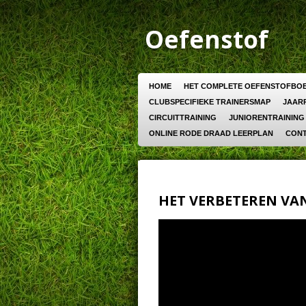
Ga
direct
Oefenstof
naar
de
hoofdinhoud
HOME
HET COMPLETE OEFENSTOFBO
CLUBSPECIFIEKE TRAINERSMAP
JAARP
CIRCUITTRAINING
JUNIORENTRAINING
ONLINE RODE DRAAD LEERPLAN
CON
HET VERBETEREN VAN