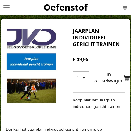
Oefenstof
Ga
direct
naar
de
JAARPLAN
hoofdinhoud
INDIVIDUEEL
GERICHT TRAINEN
€ 49,95
In
winkelwagen
Koop hier het Jaarplan
individueel gericht trainen.
Dankzij het Jaarplan individueel gericht trainen is de