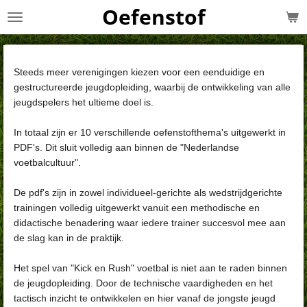
Oefenstof
Ga
direct
naar
de
Steeds meer verenigingen kiezen voor een eenduidige en
hoofdinhoud
gestructureerde jeugdopleiding, w
aarbij de ontwikkeling van alle
jeugdspelers het ultieme doel is.
In totaal zijn er 10 verschillende oefenstofthema's uitgewerkt in
PDF's.
Dit sluit volledig aan binnen de "Nederlandse
voetbalcultuur".
De pdf's zijn in zowel individueel-gerichte als wedstrijdgerichte
trainingen volledig
uitgewerkt vanuit een methodische en
didactische benadering waar iedere trainer
succesvol mee aan
de slag kan in de praktijk.
Het spel van "Kick en Rush" voetbal is niet aan te raden binnen
de jeugdopleiding.
Door de technische vaardigheden en het
tactisch inzicht te ontwikkelen en hier vanaf
de jongste jeugd