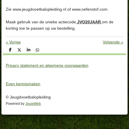
Zie www.jeugdvoetbalopleiding.nl of www.oefenstof.com.
Maak gebruik van de unieke actiecode
JVO20JAAR
om de
korting toe te passen op uw bestelling.
«
Vorige
Volgende
»
D
D
S
D
e
e
h
e
l
e
a
l
e
l
r
e
Privacy statement en algemene voorwaarden
n
e
n
Even kennismaken
© Jeugdvoetbalopleiding
Powered by
JouwWeb