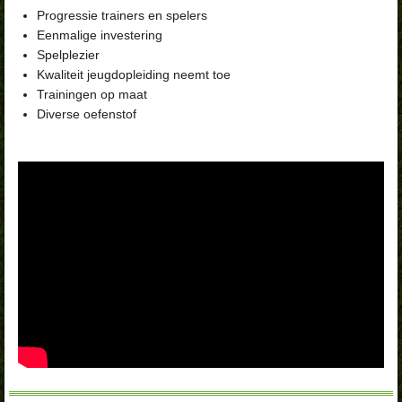
Progressie trainers en spelers
Eenmalige investering
Spelplezier
Kwaliteit jeugdopleiding neemt toe
Trainingen op maat
Diverse oefenstof