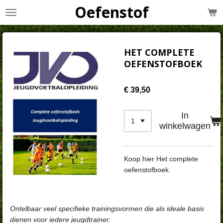
Oefenstof
Ga
direct
naar
de
HET COMPLETE
hoofdinhoud
OEFENSTOFBOEK
€ 39,50
In
winkelwagen
Koop hier Het complete
oefenstofboek.
Ontelbaar veel specifieke trainingsvormen die als ideale basis
dienen voor iedere jeugdtrainer.