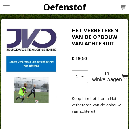
Oefenstof
Ga
direct
naar
de
HET VERBETEREN
hoofdinhoud
VAN DE OPBOUW
VAN ACHTERUIT
€ 19,50
In
winkelwagen
Koop hier het thema Het
verbeteren van de opbouw
van achteruit.