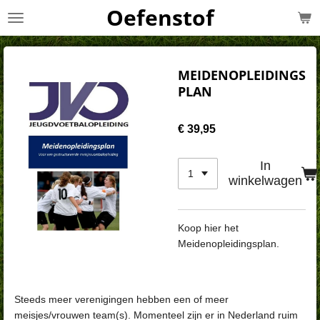
Oefenstof
Ga
direct
naar
de
MEIDENOPLEIDINGS
hoofdinhoud
PLAN
€ 39,95
In
winkelwagen
Koop hier het
Meidenopleidingsplan.
Steeds meer verenigingen hebben een of meer
meisjes/vrouwen team(s).
Momenteel zijn er in Nederland ruim